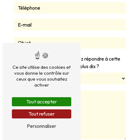
Vous n'êtes pas un robot, veuillez répondre à cette
question : combien font quatre plus dix ?
Ce site utilise des cookies et
vous donne le contrôle sur
ceux que vous souhaitez
activer
Tout accepter
Tout refuser
Personnaliser