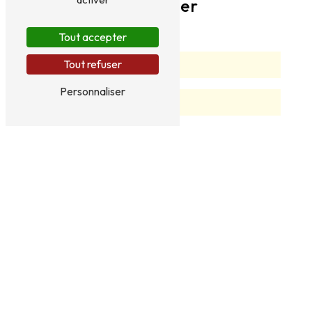
contacter
Tout accepter
Tout refuser
Personnaliser
Vous n'êtes pas un robot, veuillez répondre à cette
question : combien font un plus quatre ?