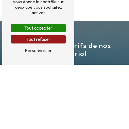
vous donne le contrôle sur
ceux que vous souhaitez
activer
Tout accepter
Tout refuser
Retrouvez les tarifs de nos
Personnaliser
taxis à Auriol
Deux véhicules sont à votre disposition pour
vos transports toutes distances
7 jours sur 7 et
24 h sur 24.
Contactez nous si vous avez besoin de
plus d’informations concernant nos transports.
Nous mettons à votre disposition un formulaire de
demande que vous pouvez compléter via notre site
internet. Nous pouvons réaliser des devis sur
demande.