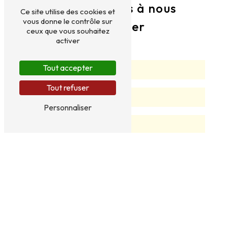
N'hésitez pas à nous
Ce site utilise des cookies et
vous donne le contrôle sur
contacter
ceux que vous souhaitez
activer
Tout accepter
Tout refuser
Personnaliser
Vous n'êtes pas un robot, veuillez répondre à cette
question : combien font un plus quatre ?