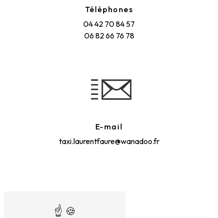
Téléphones
04 42 70 84 57
06 82 66 76 78
E-mail
taxi.laurentfaure@wanadoo.fr