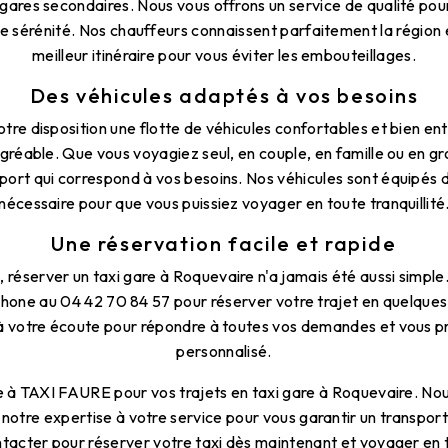
s gares secondaires. Nous vous offrons un service de qualité pou
e sérénité. Nos chauffeurs connaissent parfaitement la région e
meilleur itinéraire pour vous éviter les embouteillages.
Des véhicules adaptés à vos besoins
tre disposition une flotte de véhicules confortables et bien en
agréable. Que vous voyagiez seul, en couple, en famille ou en g
sport qui correspond à vos besoins. Nos véhicules sont équipés d
nécessaire pour que vous puissiez voyager en toute tranquillité
Une réservation facile et rapide
réserver un taxi gare à Roquevaire n'a jamais été aussi simple
hone au 04 42 70 84 57 pour réserver votre trajet en quelque
à votre écoute pour répondre à toutes vos demandes et vous p
personnalisé.
e à TAXI FAURE pour vos trajets en taxi gare à Roquevaire. No
notre expertise à votre service pour vous garantir un transport
tacter pour réserver votre taxi dès maintenant et voyager en 