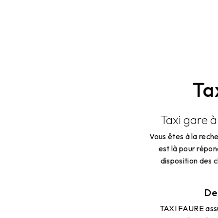
Ta
Taxi gare à
Vous êtes à la rech
est là pour répon
disposition des 
De
TAXI FAURE assure