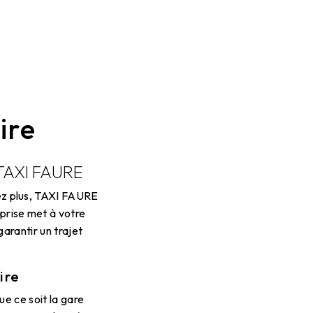
ire
c TAXI FAURE
hez plus, TAXI FAURE
eprise met à votre
arantir un trajet
ire
ue ce soit la gare